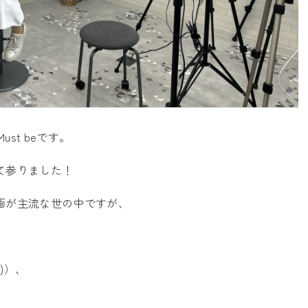
st beです。
って参りました！
動画が主流な世の中ですが、
)）、