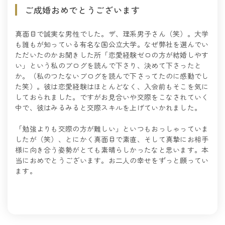
ご成婚おめでとうございます
真面目で誠実な男性でした。ザ、理系男子さん（笑）。大学
も誰もが知っている有名な国公立大学。なぜ弊社を選んでい
ただいたのかお聞きした所「恋愛経験ゼロの方が結婚しやす
い」という私のブログを読んで下さり、決めて下さったと
か。（私のつたないブログを読んで下さってたのに感動でし
た笑）。彼は恋愛経験はほとんどなく、入会前もそこを気に
しておられました。ですがお見合いや交際をこなされていく
中で、彼はみるみると交際スキルを上げていかれました。
「勉強よりも交際の方が難しい」といつもおっしゃっていま
したが（笑）、とにかく真面目で素直、そして真摯にお相手
様に向き合う姿勢がとても素晴らしかったなと思います。本
当におめでとうございます。お二人の幸せをずっと願ってい
ます。