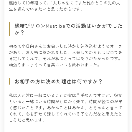
離婚して10年経って、1人じゃなくてまた誰かとこの先の人
生を進んでいきたいと思ったからです。
縁結びサロンMust beでの活動はいかがでした
か？
初めて小日向さんにお会いした時から包み込むようなオーラ
があり、お人柄に惹かれました。入会してからもほぼ全てを
肯定してくれて、それが私にとってはありがたかったです。
頑張りましょうって言葉にいつも救われました。
お相手の方に決めた理由は何ですか？
私は人と常に一緒にいることが実は苦手なんですけど、彼女
といると一緒にいる時間がとにかく楽で、時間が経つのが早
く感じたことです。あかんことはあかん、とちゃんと言って
くれて、心を許せて話してくれている子なんだなと思えたと
ころだと思います。