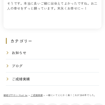
そうです。本当に良いご縁に出会えてよかったですね。お二
人の幸せをずっと願っています。末永くお幸せに～！
カテゴリー
お知らせ
ブログ
ご成婚実績
縁結びサロン Must be
>
ご成婚実績
>
一緒にいてとにかく楽！これが決め手でした。