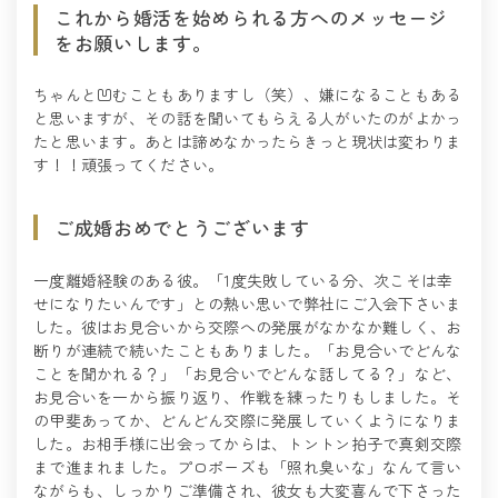
これから婚活を始められる方へのメッセージ
をお願いします。
ちゃんと凹むこともありますし（笑）、嫌になることもある
と思いますが、その話を聞いてもらえる人がいたのがよかっ
たと思います。あとは諦めなかったらきっと現状は変わりま
す！！頑張ってください。
ご成婚おめでとうございます
一度離婚経験のある彼。「1度失敗している分、次こそは幸
せになりたいんです」との熱い思いで弊社にご入会下さいま
した。彼はお見合いから交際への発展がなかなか難しく、お
断りが連続で続いたこともありました。「お見合いでどんな
ことを聞かれる？」「お見合いでどんな話してる？」など、
お見合いを一から振り返り、作戦を練ったりもしました。そ
の甲斐あってか、どんどん交際に発展していくようになりま
した。お相手様に出会ってからは、トントン拍子で真剣交際
まで進まれました。プロポーズも「照れ臭いな」なんて言い
ながらも、しっかりご準備され、彼女も大変喜んで下さった