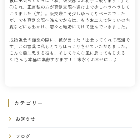
彼に出会ってからは「私、仮交際はお相手に絞ります！」と
仰られ、正直私の方が真剣交際へ進むまで少しハラハラして
おりました（笑）。仮交際こそ少しゆっくりペースでした
が、でも真剣交際へ進んでからは、もうお二人で住まいの内
覧などにも出かけ、着々と結婚に向けて進んでいきました。
成婚退会の面談の際に、彼が言った「出会ってくれて感謝で
す」この言葉に私もとてもほっこりさせていただきました。
こんな風に思える彼も、そしてそんな風に思ってもらえる
S.Iさんも本当に素敵すぎます！！末永くお幸せに～♪
カテゴリー
お知らせ
ブログ