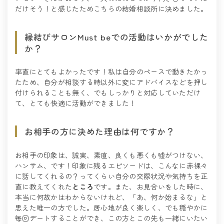
だけそう！と感じたためこちらの結婚相談所に決めました。
縁結びサロンMust beでの活動はいかがでした
か？
率直にとてもよかったです！私は自分のペースで動きたかっ
たため、自分が相談する時以外に変にアドバイスなどを押し
付けられることも無く、でもしっかりと対応していただけ
て、とても快適に活動ができました！
お相手の方に決めた理由は何ですか？
お相手の印象は、誠実、素直、良くも悪くも嘘がつけない、
ハンサム、です！印象に残るエピソードは、こんなに赤裸々
に話してくれるの？ってくらい自分の交際状況や気持ちを正
直に教えてくれた
ところ
です。また、お見合いをした時に、
本当に何故かはわからないけれど、「あ、何か始まるな」と
思えた唯一の方でした。居心地が良く楽しく、でも穏やかに
毎回デートすることができ、この方とこの先も一緒にいたい